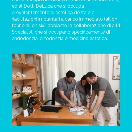
ed al Dott. DeLuca che si occupa
prevalentemente di estetica dentale e
riabilitazioni implantari a carico immediato (all on
four e all on six), abbiamo la collaborazione di altri
Specialisti che si occupano specificamente di
endodonzia, ortodonzia e medicina estetica.