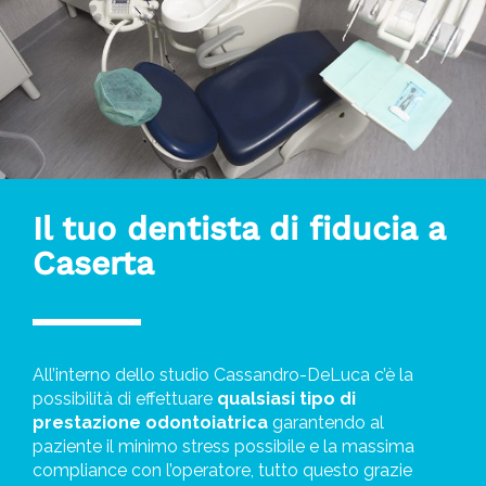
Il tuo dentista di fiducia a
Caserta
All’interno dello studio Cassandro-DeLuca c’è la
possibilità di effettuare
qualsiasi tipo di
prestazione odontoiatrica
garantendo al
paziente il minimo stress possibile e la massima
compliance con l’operatore, tutto questo grazie