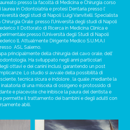
aureato presso la facoltà di Medicina e Chirurgia corso
i laurea in Odontoiatria e
protesi Dentaria presso l’
niversità degli studi di Napoli Luigi Vanvitelli. Specialista
n Chirurgia Orale
presso l’Università degli studi di Napoli
ederico II Dottorato di Ricerca in Medicina Clinica e
perimentale presso l’Università degli Studi di Napoli
ederico ll. Attualmente Dirigente Medico S.U.M.A.I
resso
ASL Salerno.
pa principalmente della chirurgia del cavo orale, dell’
odontologia. Ha sviluppato negli anni particolari
egli ottavi e dei canini inclusi, garantendo un post
plicanze. Lo studio si avvale della possibilità di
ciente, tecnica sicura e indolore , la quale ,mediante la
inalatoria di una miscela di ossigeno e protossido di
edante e piacevole che inibisce la paura del dentista e
le permette il trattamento dei bambini e degli adulti con
rsamente abili.