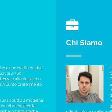
Chi Siamo
rise è composto da due
I
iatria a 360°.
f
’utenza e all’entusiasmo
O
o un punto di riferimento
S
m
d
u una struttura moderna
c
rado di accogliere le
d
cniche odontoiatriche.
odontoiatrico è mirata al