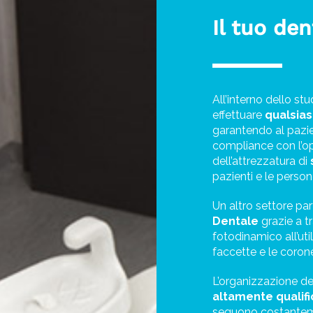
Il tuo den
All’interno dello st
effettuare
qualsias
garantendo al pazie
compliance con l’ope
dell’attrezzatura di
pazienti e le perso
Un altro settore par
Dentale
grazie a t
fotodinamico all’ut
faccette e le coron
L’organizzazione del
altamente qualif
seguono costante