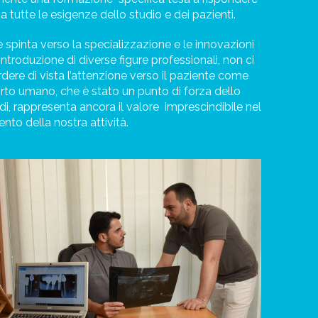
a tutte le esigenze dello studio e dei pazienti.
 spinta verso la specializzazione e le innovazioni
introduzione di diverse figure professionali, non ci
dere di vista l’attenzione verso il paziente come
orto umano, che è stato un punto di forza dello
rdi, rappresenta ancora il valore
imprescindibile nel
nto della nostra attività.