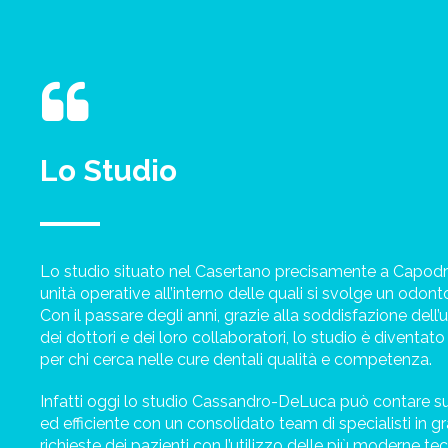
Lo Studio
Lo studio situato nel Casertano precisamente a Capod
unità operative all’interno delle quali si svolge un odonto
Con il passare degli anni, grazie alla soddisfazione dell
dei dottori e dei loro collaboratori, lo studio è diventat
per chi cerca nelle cure dentali qualità e competenza.
Infatti oggi lo studio Cassandro-DeLuca può contare s
ed efficiente con un consolidato team di specialisti in g
richieste dei pazienti con l’utilizzo delle più moderne te