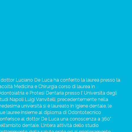
l dottor Luciano De Luca ha conferito la laurea presso la
acoltà Medicina e Chirurgia corso di laurea in
dontoiatria e Protesi Dentaria presso l’ Universita degli
tudi Napoli Luigi Vanvitelli, precedentemente nella
edesima università si è laureato in Igiene dentale, le
ue lauree insieme al diploma di Odontotecnico
onferisce al dottor De Luca una conoscenza a 360°
ell’ambito dentale.
L’intera attività dello studio
l’ottenimento della salute orale ed al miglioramento