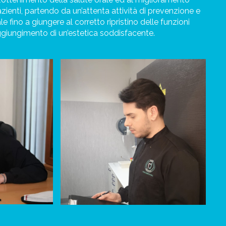
pazienti, partendo da un’attenta attività di prevenzione e
le fino a giungere al corretto ripristino delle funzioni
giungimento di un’estetica soddisfacente.