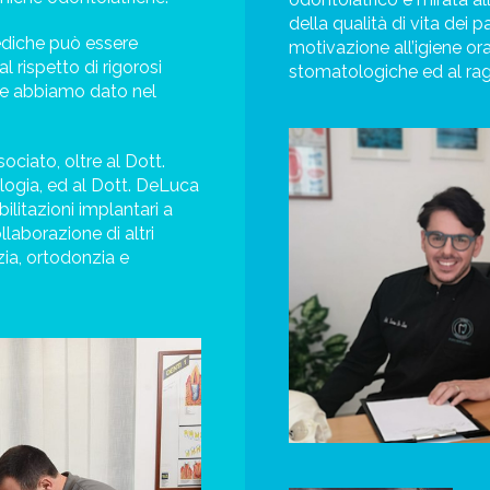
della qualità di vita dei 
ediche può essere
motivazione all’igiene ora
l rispetto di rigorosi
stomatologiche ed al rag
che abbiamo dato nel
ociato, oltre al Dott.
logia, ed al Dott. DeLuca
ilitazioni implantari a
llaborazione di altri
ia, ortodonzia e