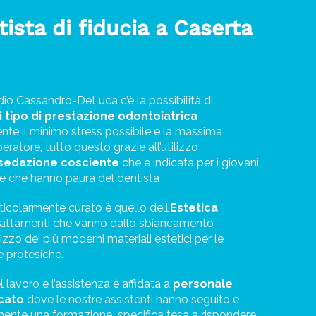
tista di fiducia a Caserta
udio Cassandro-DeLuca c’è la possibilità di
i tipo di prestazione odontoiatrica
nte il minimo stress possibile e la massima
ratore, tutto questo grazie all’utilizzo
sedazione cosciente
che è indicata per i giovani
ne che hanno paura del dentista
ticolarmente curato è quello dell’
Estetica
rattamenti che vanno dallo sbiancamento
ilizzo dei più moderni
materiali estetici per le
e protesiche.
 lavoro e l’assistenza è affidata a
personale
icato
dove le nostre assistenti hanno seguito e
mente una formazione
specifica tesa a rispondere