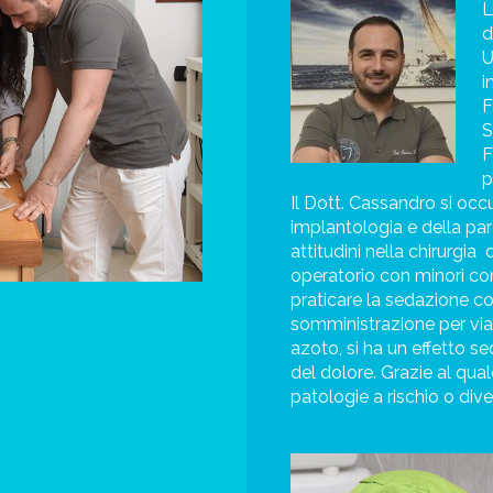
L
d
U
i
F
S
F
p
Il Dott. Cassandro si occu
implantologia e della par
attitudini nella chirurgia
d
operatorio con minori com
praticare la sedazione cos
somministrazione per via 
azoto, si ha un effetto s
del dolore. Grazie al qua
patologie a rischio o dive