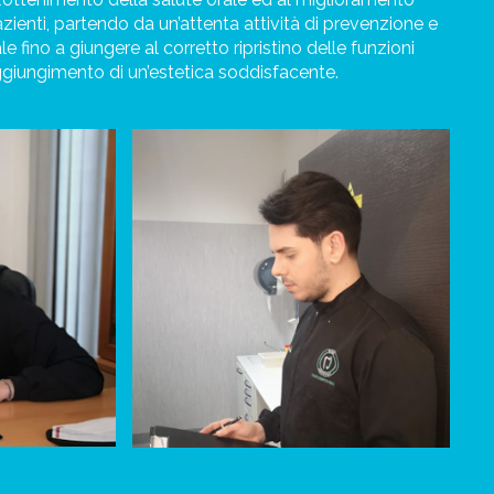
pazienti, partendo da un’attenta attività di prevenzione e
le fino a giungere al corretto ripristino delle funzioni
giungimento di un’estetica soddisfacente.