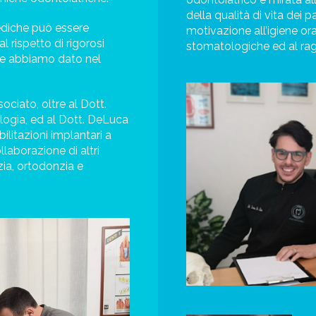
della qualità di vita dei 
ediche può essere
motivazione all’igiene ora
l rispetto di rigorosi
stomatologiche ed al rag
che abbiamo dato nel
ociato, oltre al Dott.
logia, ed al Dott. DeLuca
ilitazioni implantari a
llaborazione di altri
ia, ortodonzia e