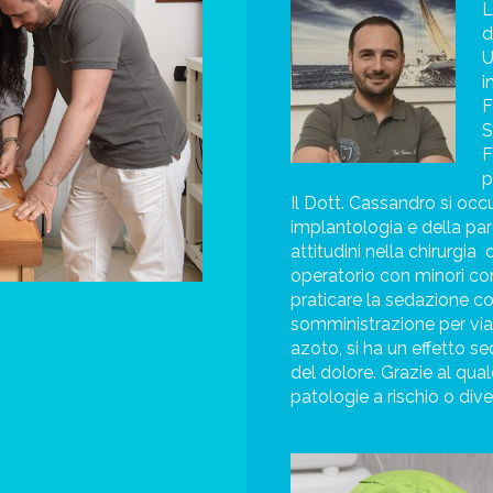
L
d
U
i
F
S
F
p
Il Dott. Cassandro si occu
implantologia e della par
attitudini nella chirurgia
d
operatorio con minori com
praticare la sedazione cos
somministrazione per via 
azoto, si ha un effetto s
del dolore. Grazie al qua
patologie a rischio o dive