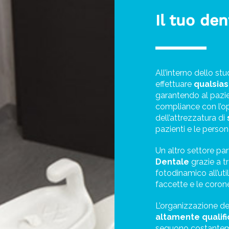
Il tuo den
All’interno dello st
effettuare
qualsias
garantendo al pazie
compliance con l’ope
dell’attrezzatura di
pazienti e le perso
Un altro settore par
Dentale
grazie a t
fotodinamico all’ut
faccette e le coron
L’organizzazione del
altamente qualif
seguono costante