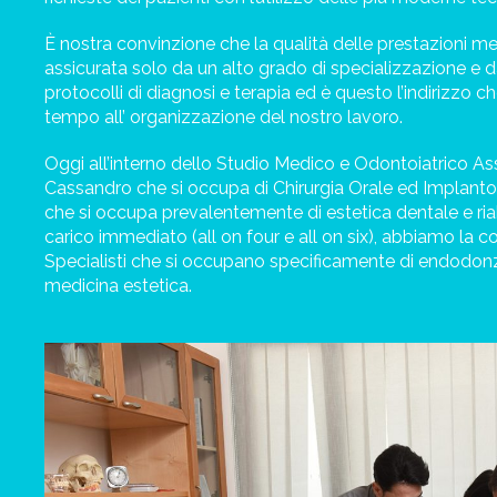
È nostra convinzione che la qualità delle prestazioni m
assicurata solo da un alto grado di specializzazione e da
protocolli di diagnosi e terapia ed è questo l’indirizzo 
tempo all’ organizzazione del nostro lavoro.
Oggi all’interno dello Studio Medico e Odontoiatrico Ass
Cassandro che si occupa di Chirurgia Orale ed Implanto
che si occupa prevalentemente di estetica dentale e riab
carico immediato (all on four e all on six), abbiamo la co
Specialisti che si occupano specificamente di endodonz
medicina estetica.