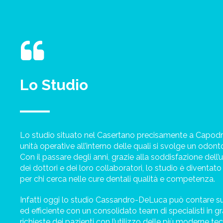
Lo Studio
Lo studio situato nel Casertano precisamente a Capod
unità operative all’interno delle quali si svolge un odonto
Con il passare degli anni, grazie alla soddisfazione dell
dei dottori e dei loro collaboratori, lo studio è diventat
per chi cerca nelle cure dentali qualità e competenza.
Infatti oggi lo studio Cassandro-DeLuca può contare s
ed efficiente con un consolidato team di specialisti in g
richieste dei pazienti con l’utilizzo delle più moderne te