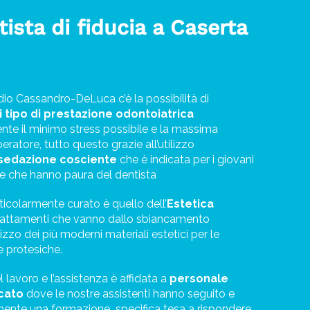
tista di fiducia a Caserta
udio Cassandro-DeLuca c’è la possibilità di
i tipo di prestazione odontoiatrica
nte il minimo stress possibile e la massima
ratore, tutto questo grazie all’utilizzo
sedazione cosciente
che è indicata per i giovani
ne che hanno paura del dentista
ticolarmente curato è quello dell’
Estetica
rattamenti che vanno dallo sbiancamento
ilizzo dei più moderni
materiali estetici per le
e protesiche.
 lavoro e l’assistenza è affidata a
personale
icato
dove le nostre assistenti hanno seguito e
mente una formazione
specifica tesa a rispondere