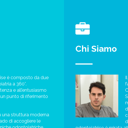
Chi Siamo
rise è composto da due
I
iatria a 360°.
f
’utenza e all’entusiasmo
O
o un punto di riferimento
S
m
d
u una struttura moderna
c
rado di accogliere le
d
cniche odontoiatriche.
odontoiatrico è mirata al