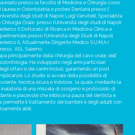
aureato presso la facoltà di Medicina e Chirurgia corso
i laurea in Odontoiatria e
protesi Dentaria presso l’
niversità degli studi di Napoli Luigi Vanvitelli. Specialista
n Chirurgia Orale
presso l’Università degli studi di Napoli
ederico II Dottorato di Ricerca in Medicina Clinica e
perimentale presso l’Università degli Studi di Napoli
ederico ll. Attualmente Dirigente Medico S.U.M.A.I
resso
ASL Salerno.
pa principalmente della chirurgia del cavo orale, dell’
odontologia. Ha sviluppato negli anni particolari
egli ottavi e dei canini inclusi, garantendo un post
plicanze. Lo studio si avvale della possibilità di
ciente, tecnica sicura e indolore , la quale ,mediante la
inalatoria di una miscela di ossigeno e protossido di
edante e piacevole che inibisce la paura del dentista e
le permette il trattamento dei bambini e degli adulti con
rsamente abili.