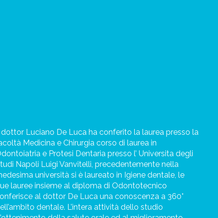
l dottor Luciano De Luca ha conferito la laurea presso la
acoltà Medicina e Chirurgia corso di laurea in
dontoiatria e Protesi Dentaria presso l’ Universita degli
tudi Napoli Luigi Vanvitelli, precedentemente nella
edesima università si è laureato in Igiene dentale, le
ue lauree insieme al diploma di Odontotecnico
onferisce al dottor De Luca una conoscenza a 360°
ell’ambito dentale.
L’intera attività dello studio
l’ottenimento della salute orale ed al miglioramento