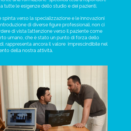
a tutte le esigenze dello studio e dei pazienti.
 spinta verso la specializzazione e le innovazioni
introduzione di diverse figure professionali, non ci
dere di vista l’attenzione verso il paziente come
orto umano, che è stato un punto di forza dello
rdi, rappresenta ancora il valore
imprescindibile nel
nto della nostra attività.