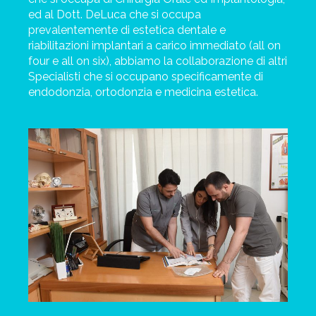
ed al Dott. DeLuca che si occupa
prevalentemente di estetica dentale e
riabilitazioni implantari a carico immediato (all on
four e all on six), abbiamo la collaborazione di altri
Specialisti che si occupano specificamente di
endodonzia, ortodonzia e medicina estetica.