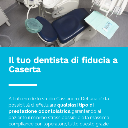
Il tuo dentista di fiducia a
Caserta
All’interno dello studio Cassandro-DeLuca c’è la
possibilità di effettuare
qualsiasi tipo di
prestazione odontoiatrica
garantendo al
paziente il minimo stress possibile e la massima
compliance con l’operatore, tutto questo grazie