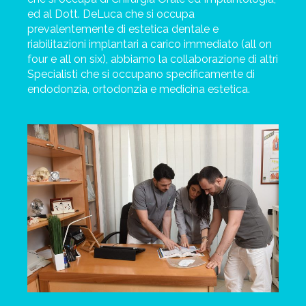
ed al Dott. DeLuca che si occupa
prevalentemente di estetica dentale e
riabilitazioni implantari a carico immediato (all on
four e all on six), abbiamo la collaborazione di altri
Specialisti che si occupano specificamente di
endodonzia, ortodonzia e medicina estetica.