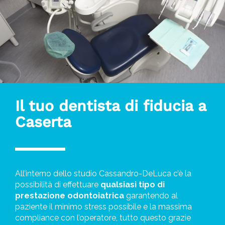
Il tuo dentista di fiducia a
Caserta
All’interno dello studio Cassandro-DeLuca c’è la
possibilità di effettuare
qualsiasi tipo di
prestazione odontoiatrica
garantendo al
paziente il minimo stress possibile e la massima
compliance con l’operatore, tutto questo grazie