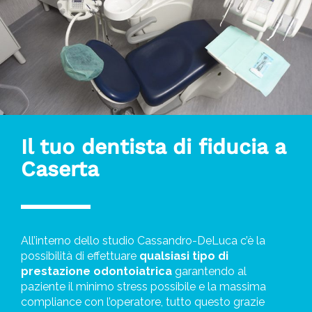
Il tuo dentista di fiducia a
Caserta
All’interno dello studio Cassandro-DeLuca c’è la
possibilità di effettuare
qualsiasi tipo di
prestazione odontoiatrica
garantendo al
paziente il minimo stress possibile e la massima
compliance con l’operatore, tutto questo grazie