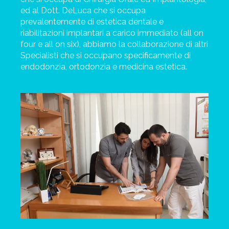
ed al Dott. DeLuca che si occupa
prevalentemente di estetica dentale e
riabilitazioni implantari a carico immediato (all on
four e all on six), abbiamo la collaborazione di altri
Specialisti che si occupano specificamente di
endodonzia, ortodonzia e medicina estetica.