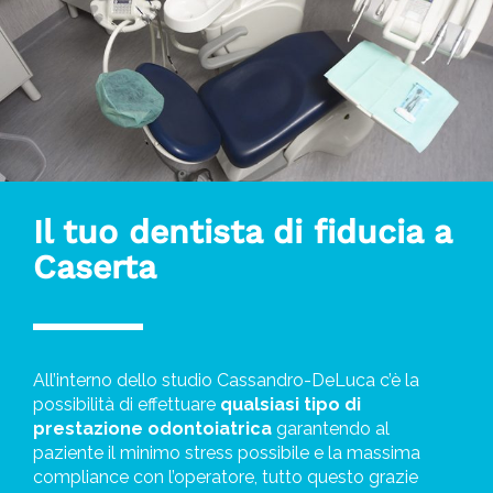
Il tuo dentista di fiducia a
Caserta
All’interno dello studio Cassandro-DeLuca c’è la
possibilità di effettuare
qualsiasi tipo di
prestazione odontoiatrica
garantendo al
paziente il minimo stress possibile e la massima
compliance con l’operatore, tutto questo grazie