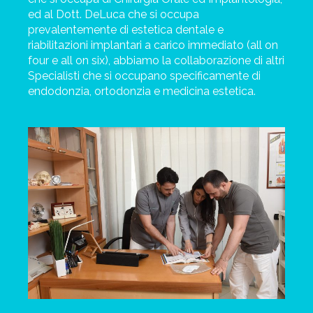
ed al Dott. DeLuca che si occupa
prevalentemente di estetica dentale e
riabilitazioni implantari a carico immediato (all on
four e all on six), abbiamo la collaborazione di altri
Specialisti che si occupano specificamente di
endodonzia, ortodonzia e medicina estetica.