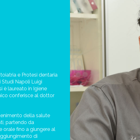
oiatria e Protesi dentaria
i Studi Napoli Luigi
 è laureato in Igiene
ico conferisce al dottor
ottenimento della salute
nti, partendo da
e orale fino a giungere al
raggiungimento di