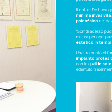
Il dottor De Luca g
minima invasività
psicofisico
del paz
“Sorridi adesso puoi
misura per ogni paz
estetico in tempi
Un’altro punto di fo
implanto protesi
con le quali
in sole
edentulo l’inseriment