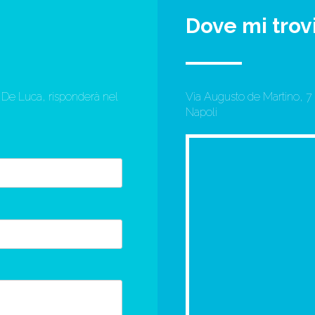
Dove mi trov
or De Luca, risponderà nel
Via Augusto de Martino, 7
Napoli