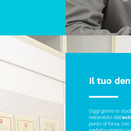
Il tuo den
Oggi giorno lo stud
nell’ambito dell’
est
punto di forza, con 
perfetta sinergia co