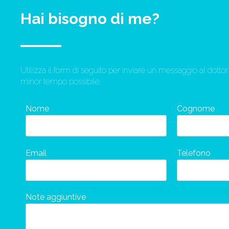
Hai bisogno di me?
Utilizza il form di seguito per inviare un messaggio al dott
minor tempo possibile.
Nome
Cognome
Email
Telefono
Note aggiuntive