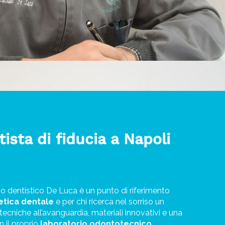
tista di fiducia a Napoli
io dentistico De Luca è un punto di riferimento
etica dentale
e per chi ricerca nel sorriso un
tecniche all’avanguardia, materiali innovativi e una
n il proprio
laboratorio odontotecnico
.