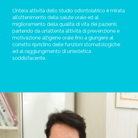
L’intera attività dello studio odontoiatrico è mirata
all’ottenimento della salute orale ed al
miglioramento della qualità di vita dei pazienti,
partendo da un’attenta attività di prevenzione e
motivazione all’igiene orale fino a giungere al
corretto ripristino delle funzioni stomatologiche
ed al raggiungimento di un’estetica
soddisfacente.