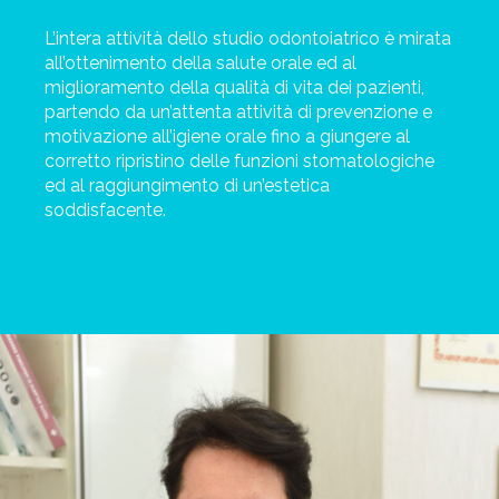
L’intera attività dello studio odontoiatrico è mirata
all’ottenimento della salute orale ed al
miglioramento della qualità di vita dei pazienti,
partendo da un’attenta attività di prevenzione e
motivazione all’igiene orale fino a giungere al
corretto ripristino delle funzioni stomatologiche
ed al raggiungimento di un’estetica
soddisfacente.